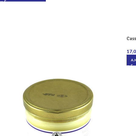
Cass
17,
AJ