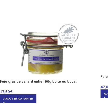
Foie
Foie gras de canard entier 90g boite ou bocal
47,
17,50
€
AJ
AJOUTER AU PANIER