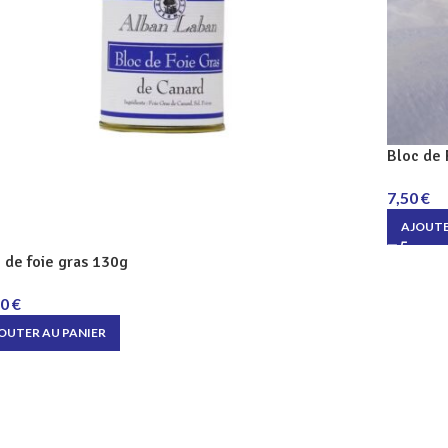
Bloc de 
7,50
€
AJOUTE
 de foie gras 130g
90
€
OUTER AU PANIER