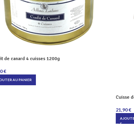
it de canard 4 cuisses 1200g
90
€
OUTER AU PANIER
Cuisse d
21,90
€
AJOUTE