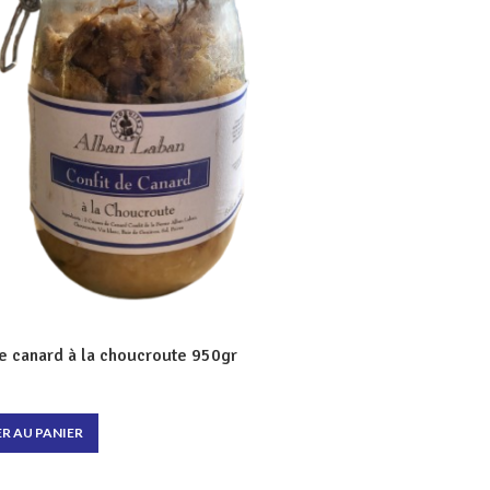
e canard à la choucroute 950gr
R AU PANIER