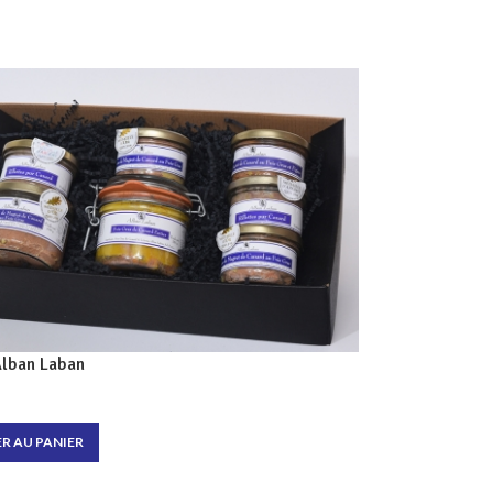
Alban Laban
R AU PANIER