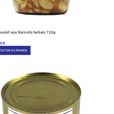
oulet aux Haricots tarbais 720g
00
€
OUTER AU PANIER