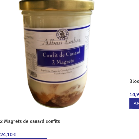
Bloc
14,
AJ
2 Magrets de canard confits
24,10
€