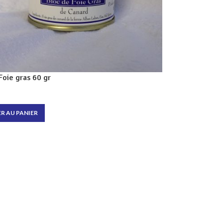
Foie gras 60 gr
R AU PANIER