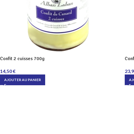
Confit 2 cuisses 700g
Conf
14,50
€
23,
AJOUTER AU PANIER
AJ