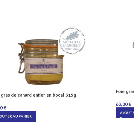
Foie gra
 gras de canard entier en bocal 315g
62,00
€
00
€
AJOUTE
OUTER AU PANIER